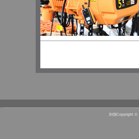
刘强Copyright
©